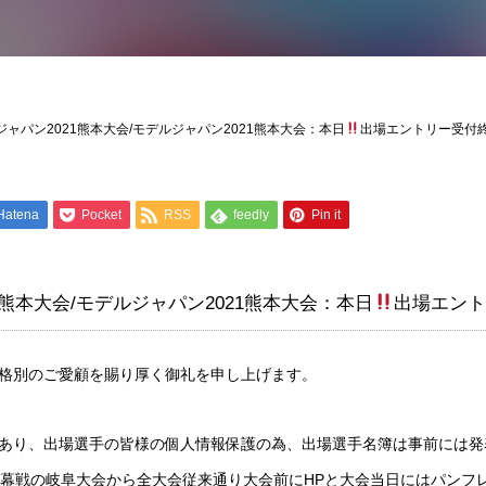
ャパン2021熊本大会/モデルジャパン2021熊本大会：本日
出場エントリー受付
Hatena
Pocket
RSS
feedly
Pin it
熊本大会/モデルジャパン2021熊本大会：本日
出場エン
格別のご愛顧を賜り厚く御礼を申し上げます。
あり、出場選手の皆様の個人情報保護の為、出場選手名簿は事前には発
開幕戦の岐阜大会から全大会従来通り大会前にHPと大会当日にはパンフ